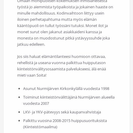
Omaan monipuolisen kokemuksen ihmisläheisestä
työstä jo aiemmista työpaikoista ja jokainen haaste on
minulle mahdollisuus. Kodinvaihtoon liittyy usein
iloinen perhetapahtuma mutta myös elämän
kääntöpuoli on tullut työssäni tutuksi. Monet ilot ja
monet surut olen jakanut asiakkaideni kanssa ja
monesta on muodostunut pitkä ystävyyssuhde joka
jatkuu edelleen.
Jos siis haluat elämäntilanteesi huomioon ottavaa,
rehellistä ja useana vuonna palkittua huipputason
kiinteistönvälitysosaamista palvelukseesi, älä enää
mieti vaan Soita!
Asunut Nurmijärven Kirkonkylällä vuodesta 1998
Toiminut kiinteistönvälittäjänä Nurmijärven alueella
vuodesta 2007
LKV- ja YKV-pätevyys sekä kaupanvahvistaja
Palkittu vuosina 2008-2015 huippusuorituksista
(Kiinteistömaailma)