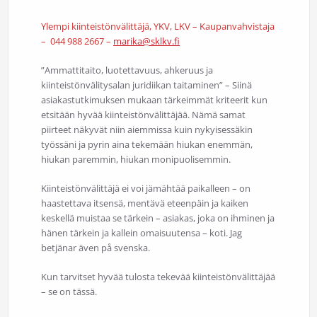
Ylempi kiinteistönvälittäjä, YKV, LKV – Kaupanvahvistaja
– 044 988 2667 –
marika@sklkv.fi
”Ammattitaito, luotettavuus, ahkeruus ja
kiinteistönvälitysalan juridiikan taitaminen” – Siinä
asiakastutkimuksen mukaan tärkeimmät kriteerit kun
etsitään hyvää kiinteistönvälittäjää. Nämä samat
piirteet näkyvät niin aiemmissa kuin nykyisessäkin
työssäni ja pyrin aina tekemään hiukan enemmän,
hiukan paremmin, hiukan monipuolisemmin.
Kiinteistönvälittäjä ei voi jämähtää paikalleen – on
haastettava itsensä, mentävä eteenpäin ja kaiken
keskellä muistaa se tärkein – asiakas, joka on ihminen ja
hänen tärkein ja kallein omaisuutensa – koti. Jag
betjänar även på svenska.
Kun tarvitset hyvää tulosta tekevää kiinteistönvälittäjää
– se on tässä.