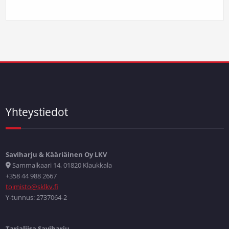
Yhteystiedot
Saviharju & Kääriäinen Oy LKV
Sammalkaari 14, 01820 Klaukkala
+358 44 988 2667
toimisto@sklkv.fi
Y-tunnus: 2737064-2
Tarjaliisa Saviharju