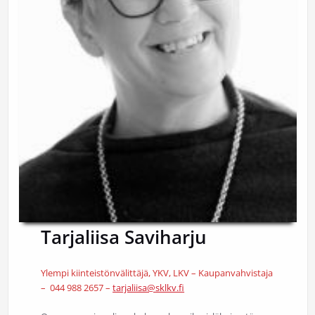
Tarjaliisa Saviharju
Ylempi kiinteistönvälittäjä, YKV, LKV – Kaupanvahvistaja
– 044 988 2657 –
tarjaliisa@sklkv.fi